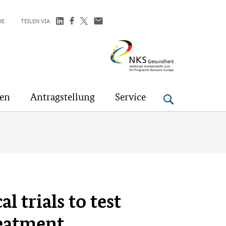
HE
TEILEN VIA
NKS
Gesundheit
gen
Antragstellung
Service
l trials to test
eatment