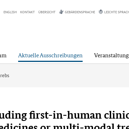
ENGLISH
KONTAKT
ÜBERSICHT
GEBÄRDENSPRACHE
LEICHTE SPRAC
mm
Aktuelle Ausschreibungen
Veranstaltun
Krebs
uding first-in-human clinica
dicines or multi-modal tr