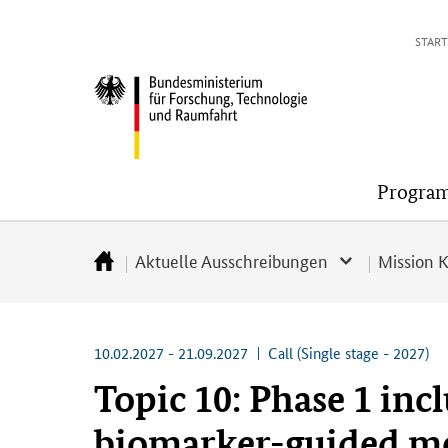
Direkt
Direkt
Direkt
Direkt
START
zum
zum
zur
zur
Inhalt
Hauptmenu
Suche
Fußleiste
Bundesministerium
(Eingabetaste)
(Eingabetaste)
(Eingabetaste)
(Enter)
für
Forschung,
Technologie
Progra
und
Raumfahrt
Aktuelle Ausschreibungen
Mission 
Startseite
10.02.2027 - 21.09.2027
Call (Single stage - 2027)
Topic 10: Phase 1 incl
biomarker-guided me