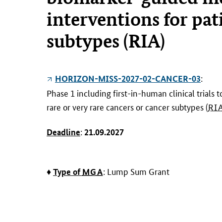
interventions for pat
subtypes (RIA)
:
HORIZON-MISS-2027-02-CANCER-03
Phase 1 including first-in-human clinical trials
rare or very rare cancers or cancer subtypes (
RI
:
Deadline
21.09.2027
♦
: Lump Sum Grant
Type of
MGA