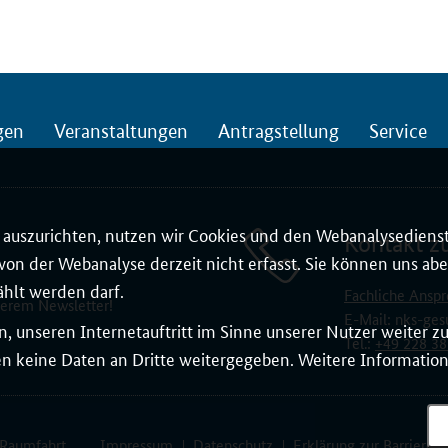
gen
Veranstaltungen
Antragstellung
Service
auszurichten, nutzen wir Cookies und den Webanalysedienst
Kontakt z
on der Webanalyse derzeit nicht erfasst. Sie können uns aber
ählt werden darf.
Fachliche Anspr
serem Newsletter!
E-Mail:
nks-ges
, unseren Internetauftritt im Sinne unserer Nutzer weiter 
Tel.:
+49 228 38
 keine Daten an Dritte weitergegeben. Weitere Informatione
 Raumfahrt
Impressum
Datenschutz
Erklärung zur Barrierefr