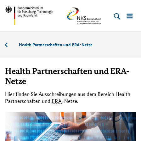
Direkt
Direkt
Direkt
Direkt
Bundesministerium
NKS
zum
zum
zur
zur
für
Gesundheit
Inhalt
Hauptmenu
Suche
Fußleiste
Forschung,
(Eingabetaste)
(Eingabetaste)
(Eingabetaste)
(Enter)
Technologie
Aktuelle
Health Partnerschaften und ERA-Netze
und
Ausschreibungen
Raumfahrt
Health Partnerschaften und ERA-
Netze
Hier finden Sie Ausschreibungen aus dem Bereich
Health
Partnerschaften und
ERA
-Netze.