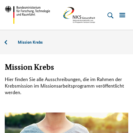
Direkt
Direkt
Direkt
Direkt
Direkt
Bundesministerium
NKS
zum
zum
zur
zur
zur
für
Gesundheit
Inhalt
Hauptmenu
Suche
Seitenleiste
Fußleiste
Forschung,
(Eingabetaste)
(Eingabetaste)
(Eingabetaste)
(Enter)
(Enter)
Technologie
Aktuelle
Mission Krebs
und
Ausschreibungen
Raumfahrt
Mission Krebs
Hier finden Sie alle Ausschreibungen, die im Rahmen der
Krebsmission im Missionsarbeitsprogramm veröffentlicht
werden.