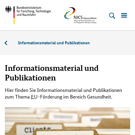
Direkt
Direkt
Direkt
Direkt
Bundesministerium
NKS
zum
zum
zur
zur
für
Gesundheit
Inhalt
Hauptmenu
Suche
Fußleiste
Forschung,
(Eingabetaste)
(Eingabetaste)
(Eingabetaste)
(Enter)
Technologie
Service
Informationsmaterial und Publikationen
und
Raumfahrt
Informationsmaterial und
Publikationen
Hier finden Sie Informationsmaterial und Publikationen
zum Thema
EU
-Förderung im Bereich Gesundheit.