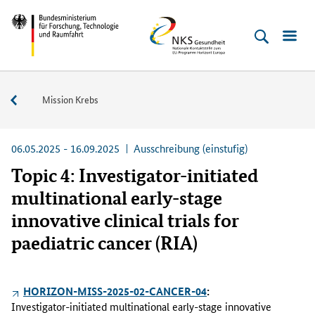
Direkt
Direkt
Direkt
Direkt
Bundesministerium
NKS
zum
zum
zur
zur
für
Gesundheit
Inhalt
Hauptmenu
Suche
Fußleiste
Forschung,
(Eingabetaste)
(Eingabetaste)
(Eingabetaste)
(Enter)
Technologie
Aktuelle
Mission Krebs
und
Ausschreibungen
Raumfahrt
06.05.2025 - 16.09.2025
Ausschreibung (einstufig)
Topic 4: Investigator-initiated
multinational early-stage
innovative clinical trials for
paediatric cancer (RIA)
HORIZON-MISS-2025-02-CANCER-04
:
Investigator-initiated multinational early-stage innovative