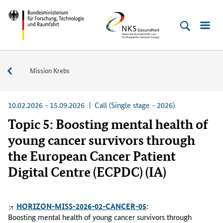
Direkt
Direkt
Direkt
Direkt
Bundesministerium
NKS
zum
zum
zur
zur
für
Gesundheit
Inhalt
Hauptmenu
Suche
Fußleiste
Forschung,
(Eingabetaste)
(Eingabetaste)
(Eingabetaste)
(Enter)
Technologie
Aktuelle
Mission Krebs
und
Ausschreibungen
Raumfahrt
10.02.2026 - 15.09.2026
Call (Single stage - 2026)
Topic 5: Boosting mental health of
young cancer survivors through
the European Cancer Patient
Digital Centre (ECPDC) (IA)
HORIZON-MISS-2026-02-CANCER-05
:
Boosting mental health of young cancer survivors through