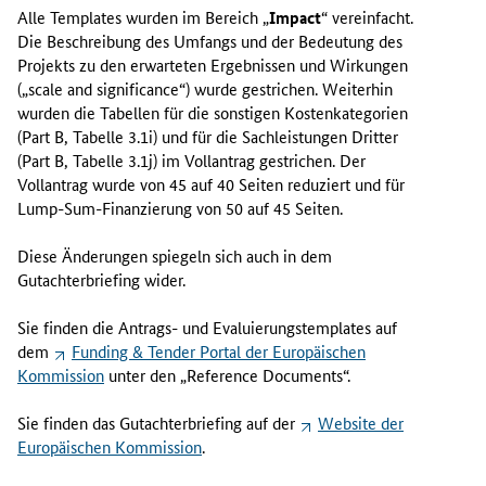
Alle
Templates
wurden im Bereich „
Impact
“ vereinfacht.
Die Beschreibung des Umfangs und der Bedeutung des
Projekts zu den erwarteten Ergebnissen und Wirkungen
(„
scale and significance
“) wurde gestrichen. Weiterhin
wurden die Tabellen für die sonstigen Kostenkategorien
(
Part
B, Tabelle 3.1i) und für die Sachleistungen Dritter
(
Part
B, Tabelle 3.1j) im Vollantrag gestrichen. Der
Vollantrag wurde von 45 auf 40 Seiten reduziert und für
Lump-Sum
-Finanzierung von 50 auf 45 Seiten.
Diese Änderungen spiegeln sich auch in dem
Gutachter
briefing
wider.
Sie finden die Antrags- und Evaluierungs
templates
auf
dem
Funding & Tender Portal
der Europäischen
Kommission
unter den „
Reference Documents
“.
Sie finden das Gutachter
briefing
auf der
Website
der
Europäischen Kommission
.