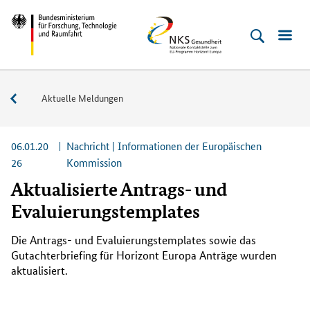
Direkt
Direkt
Direkt
Direkt
Bundesministerium
NKS
zum
zum
zur
zur
für
Gesundheit
Inhalt
Hauptmenu
Suche
Fußleiste
Forschung,
(Eingabetaste)
(Eingabetaste)
(Eingabetaste)
(Enter)
Technologie
Service
Aktuelle Meldungen
und
Raumfahrt
06.01.20
Nachricht | Informationen der Europäischen
26
Kommission
Aktualisierte Antrags- und
Evaluierungstemplates
Die Antrags- und Evaluierungs
templates
sowie das
Gutachter
briefing
für Horizont Europa Anträge wurden
aktualisiert.