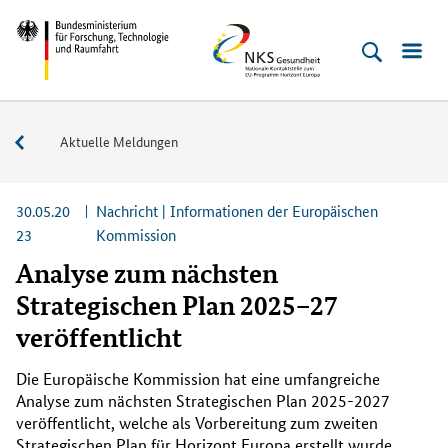
Direkt
Direkt
Direkt
Direkt
Bundesministerium
NKS
zum
zum
zur
zur
für
Gesundheit
Inhalt
Hauptmenu
Suche
Fußleiste
Forschung,
(Eingabetaste)
(Eingabetaste)
(Eingabetaste)
(Enter)
Technologie
Service
Aktuelle Meldungen
und
Raumfahrt
30.05.20
Nachricht | Informationen der Europäischen
23
Kommission
Analyse zum nächsten
Strategischen Plan 2025–27
veröffentlicht
Die Europäische Kommission hat eine umfangreiche
Analyse zum nächsten Strategischen Plan 2025-2027
veröffentlicht, welche als Vorbereitung zum zweiten
Strategischen Plan für Horizont Europa erstellt wurde.