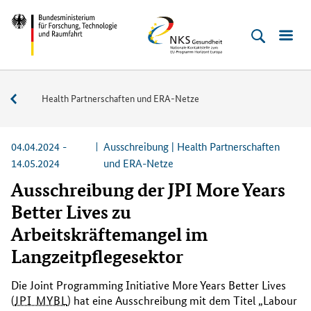
Direkt
Direkt
Direkt
Direkt
Bundesministerium
NKS
zum
zum
zur
zur
für
Gesundheit
Inhalt
Hauptmenu
Suche
Fußleiste
Forschung,
(Eingabetaste)
(Eingabetaste)
(Eingabetaste)
(Enter)
Technologie
Aktuelle
Health Partnerschaften und ERA-Netze
und
Ausschreibungen
Raumfahrt
04.04.2024 -
Ausschreibung | Health Partnerschaften
14.05.2024
und ERA-Netze
Ausschreibung der JPI More Years
Better Lives zu
Arbeitskräftemangel im
Langzeitpflegesektor
Die
Joint Programming Initiative More Years Better Lives
(
JPI MYBL
) hat eine Ausschreibung mit dem Titel „
Labour