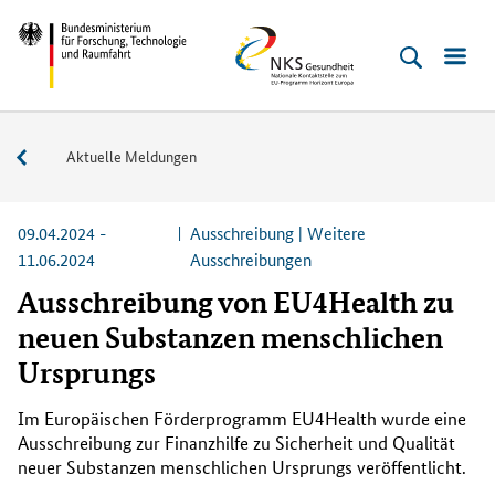
Direkt
Direkt
Direkt
Direkt
Bundesministerium
NKS
zum
zum
zur
zur
für
Gesundheit
Inhalt
Hauptmenu
Suche
Fußleiste
Forschung,
(Eingabetaste)
(Eingabetaste)
(Eingabetaste)
(Enter)
Technologie
Service
Aktuelle Meldungen
und
Raumfahrt
09.04.2024 -
Ausschreibung | Weitere
11.06.2024
Ausschreibungen
Ausschreibung von EU4Health zu
neuen Substanzen menschlichen
Ursprungs
Im Europäischen Förderprogramm
EU4Health
wurde eine
Ausschreibung zur Finanzhilfe zu Sicherheit und Qualität
neuer Substanzen menschlichen Ursprungs veröffentlicht.