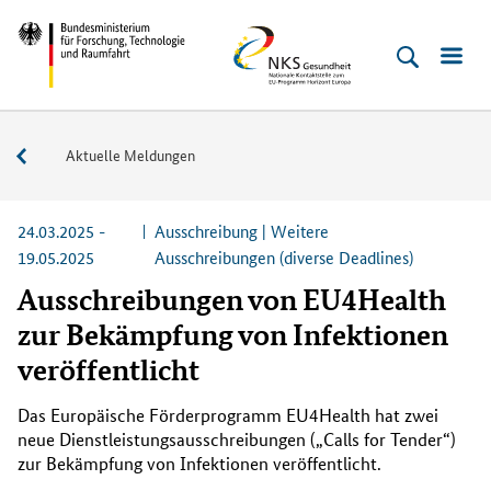
Direkt
Direkt
Direkt
Direkt
Bundesministerium
NKS
zum
zum
zur
zur
für
Gesundheit
Inhalt
Hauptmenu
Suche
Fußleiste
Forschung,
(Eingabetaste)
(Eingabetaste)
(Eingabetaste)
(Enter)
Technologie
Service
Aktuelle Meldungen
und
Raumfahrt
24.03.2025 -
Ausschreibung | Weitere
19.05.2025
Ausschreibungen (diverse Deadlines)
Ausschreibungen von EU4Health
zur Bekämpfung von Infektionen
veröffentlicht
Das Europäische Förderprogramm
EU4Health
hat zwei
neue Dienstleistungsausschreibungen („
Calls for Tender
“)
zur Bekämpfung von Infektionen veröffentlicht.