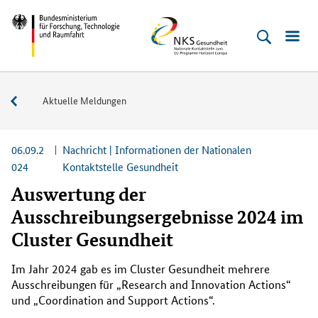
Direkt
Direkt
Direkt
Direkt
Bundesministerium
NKS
zum
zum
zur
zur
für
Gesundheit
Inhalt
Hauptmenu
Suche
Fußleiste
Forschung,
(Eingabetaste)
(Eingabetaste)
(Eingabetaste)
(Enter)
Technologie
Service
Aktuelle Meldungen
und
Raumfahrt
06.09.2
Nachricht | Informationen der Nationalen
024
Kontaktstelle Gesundheit
Auswertung der
Ausschreibungsergebnisse 2024 im
Cluster Gesundheit
Im Jahr 2024 gab es im
Cluster
Gesundheit mehrere
Ausschreibungen für „
Research and Innovation Actions
“
und
„Coordination and Support Actions
“.