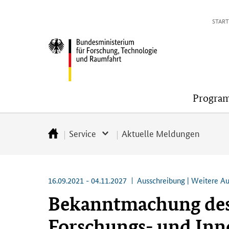
Direkt
Direkt
Direkt
Direkt
START
zum
zum
zur
zur
Inhalt
Hauptmenu
Suche
Fußleiste
Bundesministerium
(Eingabetaste)
(Eingabetaste)
(Eingabetaste)
(Enter)
für
Forschung,
Technologie
Progra
und
Raumfahrt
Service
Aktuelle Meldungen
Startseite
16.09.2021 - 04.11.2027
Ausschreibung | Weitere A
Bekanntmachung des
Forschungs- und Inno