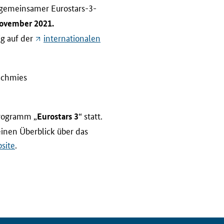
n gemeinsamer Eurostars-3-
 November 2021.
ig auf der
internationalen
-Schmies
rogramm „
“ statt.
Eurostars 3
inen Überblick über das
site
.