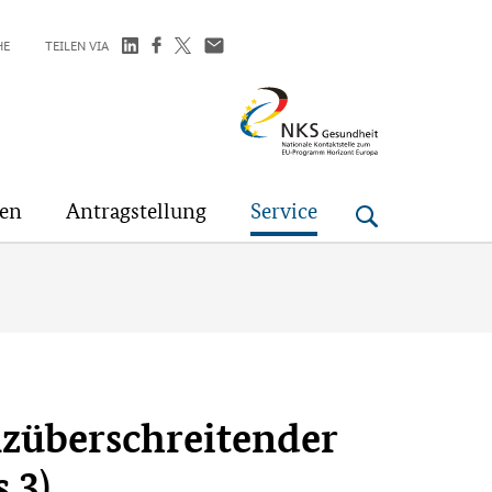
HE
TEILEN VIA
NKS
Gesundheit
gen
Antragstellung
Service
züberschreitender
 3)