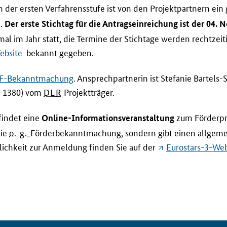
n der ersten Verfahrensstufe ist von den Projektpartnern ei
n.
Der erste Stichtag für die Antragseinreichung ist der 04.
l im Jahr statt, die Termine der Stichtage werden rechtzeit
ebsite
bekannt gegeben.
F-Bekanntmachung
. Ansprechpartnerin ist Stefanie Bartels
1-1380) vom
DLR
Projektträger.
indet eine
zum Förderp
Online
-Informationsveranstaltung
die
o. g.
Förderbekanntmachung, sondern gibt einen allgeme
ichkeit zur Anmeldung finden Sie auf der
Eurostars-3-
Web