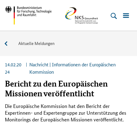
Direkt
Direkt
Direkt
Direkt
Bundesministerium
NKS
zum
zum
zur
zur
für
Gesundheit
Inhalt
Hauptmenu
Suche
Fußleiste
Forschung,
(Eingabetaste)
(Eingabetaste)
(Eingabetaste)
(Enter)
Technologie
Service
Aktuelle Meldungen
und
Raumfahrt
14.02.20
Nachricht | Informationen der Europäischen
24
Kommission
Bericht zu den Europäischen
Missionen veröffentlicht
Die Europäische Kommission hat den Bericht der
Expertinnen- und Expertengruppe zur Unterstützung des
Monitorings
der Europäischen Missionen veröffentlicht.