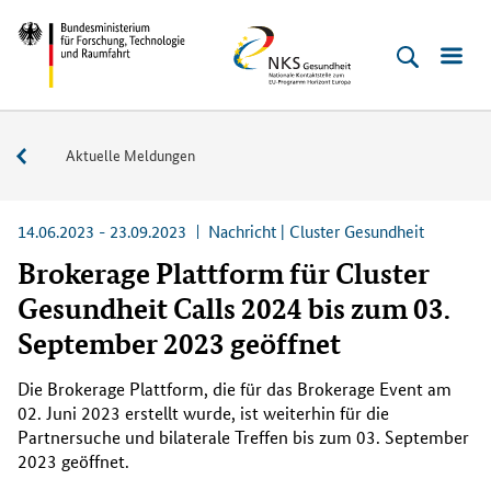
Direkt
Direkt
Direkt
Direkt
Bundesministerium
NKS
zum
zum
zur
zur
für
Gesundheit
Inhalt
Hauptmenu
Suche
Fußleiste
Forschung,
(Eingabetaste)
(Eingabetaste)
(Eingabetaste)
(Enter)
Technologie
Service
Aktuelle Meldungen
und
Raumfahrt
14.06.2023 - 23.09.2023
Nachricht | Cluster Gesundheit
Brokerage Plattform für Cluster
Gesundheit Calls 2024 bis zum 03.
September 2023 geöffnet
Die
Brokerage Plattform
, die für das
Brokerage Event
am
02. Juni 2023 erstellt wurde, ist weiterhin für die
Partnersuche und bilaterale Treffen bis zum 03. September
2023 geöffnet.