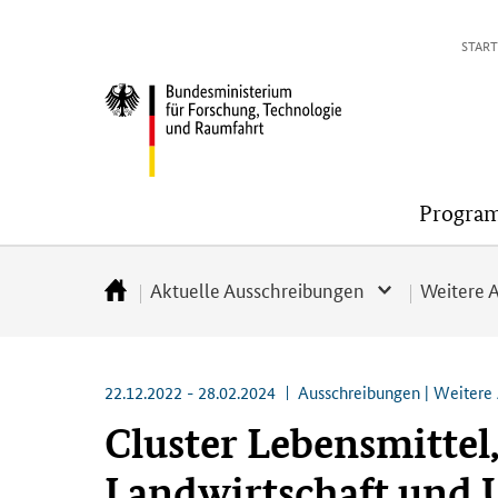
Direkt
Direkt
Direkt
Direkt
START
zum
zum
zur
zur
Inhalt
Hauptmenu
Suche
Fußleiste
Bundesministerium
(Eingabetaste)
(Eingabetaste)
(Eingabetaste)
(Enter)
für
Forschung,
Technologie
Progra
und
Raumfahrt
Aktuelle Ausschreibungen
Weitere 
Startseite
22.12.2022 - 28.02.2024
Ausschreibungen | Weitere 
Cluster Lebensmittel
Landwirtschaft und