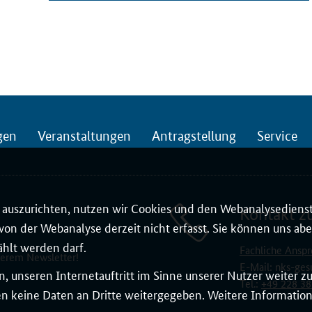
gen
Veranstaltungen
Antragstellung
Service
auszurichten, nutzen wir Cookies und den Webanalysedienst
Kontakt z
on der Webanalyse derzeit nicht erfasst. Sie können uns aber
ählt werden darf.
Fachliche Anspr
serem Newsletter!
E-Mail:
nks-ges
, unseren Internetauftritt im Sinne unserer Nutzer weiter 
Tel.:
+49 228 38
 keine Daten an Dritte weitergegeben. Weitere Informatione