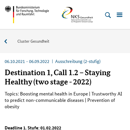
Direkt
Direkt
Direkt
Direkt
Bundesministerium
NKS
zum
zum
zur
zur
für
Gesundheit
Inhalt
Hauptmenu
Suche
Fußleiste
Forschung,
(Eingabetaste)
(Eingabetaste)
(Eingabetaste)
(Enter)
Technologie
Aktuelle
Cluster Gesundheit
und
Ausschreibungen
Raumfahrt
06.10.2021 - 06.09.2022
Ausschreibung (2-stufig)
Destination 1, Call 1.2 – Staying
Healthy (two stage - 2022)
Topics: Boosting mental health in Europe | Trustworthy AI
to predict non-communicable diseases | Prevention of
obesity
Deadline 1. Stufe: 01.02.2022