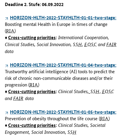
Deadline 2. Stufe: 06.09.2022
HORIZON-HLTH-2022-STAYHLTH-01-01-two-stage:
Boosting mental Health in Europe in times of change
(
RIA
)
♦
Cross-cutting priorities
:
International Cooperation,
Clinical Studies, Social Innovation,
SSH
,
EOSC
and
FAIR
data
HORIZON-HLTH-2022-STAYHLTH-01-04-two-stage:
Trustworthy artificial intelligence (AI) tools to predict the
risk of chronic non-communicable diseases and/or their
progression (
RIA
)
♦
Cross-cutting priorities
:
Clinical Studies,
SSH
,
EOSC
and
FAIR
data
HORIZON-HLTH-2022-STAYHLTH-01-05-two-stage:
Prevention of obesity throughout the life course (
RIA
)
♦
Cross-cutting priorities
:
Clinical Studies, Societal
Engagement, Social Innovation,
SSH