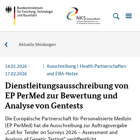
Direkt
Direkt
Direkt
Direkt
Bundesministerium
NKS
zum
zum
zur
zur
für
Gesundheit
Inhalt
Hauptmenu
Suche
Fußleiste
Forschung,
(Eingabetaste)
(Eingabetaste)
(Eingabetaste)
(Enter)
Technologie
Service
Aktuelle Meldungen
und
Raumfahrt
14.01.2026 -
Ausschreibung | Health Partnerschaften
17.02.2026
und ERA-Netze
Dienstleitungsausschreibung von
EP PerMed zur Bewertung und
Analyse von Gentests
Die Europäische Partnerschaft für Personalisierte Medizin
(EP PerMed) hat die Ausschreibung zur Auftragsvergabe
„
Call for Tender on Surveys 2026 – Assessment and
Analysis of Genetic Testing
” veröffentlicht.