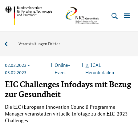
Direkt
Direkt
Direkt
Direkt
Bundesministerium
NKS
zum
zum
zur
zur
für
Gesundheit
Inhalt
Hauptmenu
Suche
Fußleiste
Forschung,
(Eingabetaste)
(Eingabetaste)
(Eingabetaste)
(Enter)
Technologie
Veranstaltungen
Veranstaltungen Dritter
und
Raumfahrt
02.02.2023 -
Online-
ICAL
03.02.2023
Event
Herunterladen
EIC Challenges Infodays mit Bezug
zur Gesundheit
Die
EIC (European Innovation Council) Programme
Manager
veranstalten virtuelle Infotage zu den
EIC
2023
Challenges
.