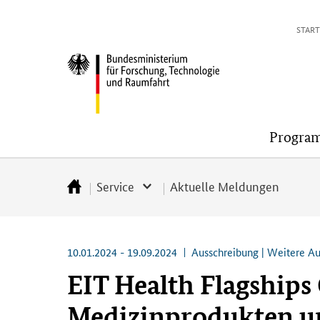
Direkt
Direkt
Direkt
Direkt
START
zum
zum
zur
zur
Inhalt
Hauptmenu
Suche
Fußleiste
Bundesministerium
(Eingabetaste)
(Eingabetaste)
(Eingabetaste)
(Enter)
für
Forschung,
Technologie
Progra
und
Raumfahrt
Service
Aktuelle Meldungen
Startseite
10.01.2024 - 19.09.2024
Ausschreibung | Weitere A
EIT Health Flagships 
Medizinprodukten u