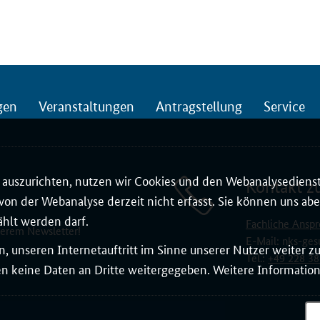
gen
Veranstaltungen
Antragstellung
Service
auszurichten, nutzen wir Cookies und den Webanalysedienst
Kontakt z
on der Webanalyse derzeit nicht erfasst. Sie können uns aber
ählt werden darf.
Fachliche Anspr
serem Newsletter!
E-Mail:
nks-ges
, unseren Internetauftritt im Sinne unserer Nutzer weiter 
Tel.:
+49 228 38
 keine Daten an Dritte weitergegeben. Weitere Informatione