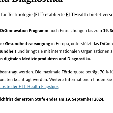
ür Technologie (EIT) etablierte
EIT
Health
bietet vers
noch Einreichungen bis zum
DiGinnovation
Programm
19. 
in Europa, unterstützt das
DiGinn
der Gesundheitsversorgung
und bringt sie mit internationalen Organisatione
esundheit
en digitalen Medizinprodukten und Diagnostika.
beantragt werden. Die maximale Förderquote beträgt 70 % fü
 Monaten beantragt werden. Weitere Informationen finden Sie
bsite
der
EIT
Health Flagships
.
ichfrist der ersten Stufe endet am 19. September 2024.