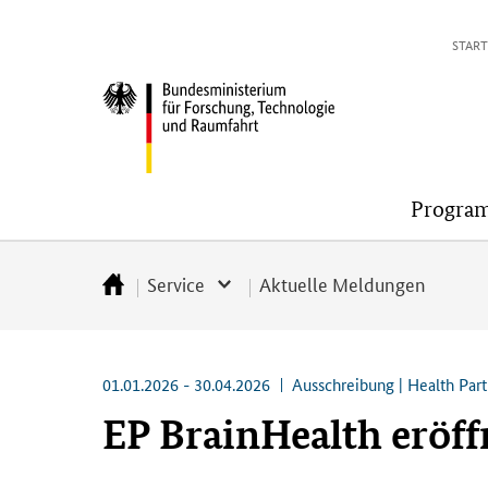
Direkt
Direkt
Direkt
Direkt
START
zum
zum
zur
zur
Inhalt
Hauptmenu
Suche
Fußleiste
Bundesministerium
(Eingabetaste)
(Eingabetaste)
(Eingabetaste)
(Enter)
für
Forschung,
Technologie
Progra
und
Raumfahrt
Service
Aktuelle Meldungen
Startseite
01.01.2026 - 30.04.2026
Ausschreibung | Health Par
EP BrainHealth eröffn