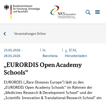
Direkt
Direkt
Direkt
Direkt
Bundesministerium
NKS
zum
zum
zur
zur
für
Gesundheit
Inhalt
Hauptmenu
Suche
Fußleiste
Forschung,
(Eingabetaste)
(Eingabetaste)
(Eingabetaste)
(Enter)
Technologie
Veranstaltungen
Veranstaltungen Dritter
und
Raumfahrt
25.05.2026 -
in
ICAL
28.05.2026
Barcelona
Herunterladen
„EURORDIS Open Academy
Schools“
EURORDIS („Rare Diseases Europe“)
lädt zu den
„
EURORDIS Open Academy Schools
“ im Rahmen der
„
Medicines Research & Development School
“ und der
„
Scientific Innovation & Translational Research School
“ ein