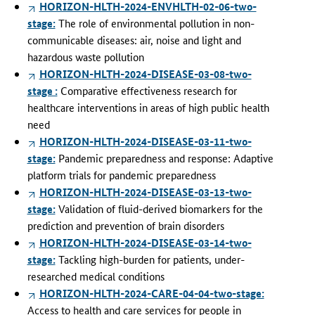
HORIZON-HLTH-2024-ENVHLTH-02-06-two-
stage:
The role of environmental pollution in non-
communicable diseases: air, noise and light and
hazardous waste pollution
HORIZON-HLTH-2024-DISEASE-03-08-two-
stage :
Comparative effectiveness research for
healthcare interventions in areas of high public health
need
HORIZON-HLTH-2024-DISEASE-03-11-two-
stage:
Pandemic preparedness and response: Adaptive
platform trials for pandemic preparedness
HORIZON-HLTH-2024-DISEASE-03-13-two-
stage:
Validation of fluid-derived biomarkers for the
prediction and prevention of brain disorders
HORIZON-HLTH-2024-DISEASE-03-14-two-
stage:
Tackling high-burden for patients, under-
researched medical conditions
HORIZON-HLTH-2024-CARE-04-04-two-stage:
Access to health and care services for people in