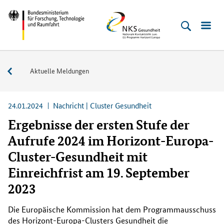
Direkt
Direkt
Direkt
Direkt
Bundesministerium
NKS
zum
zum
zur
zur
für
Gesundheit
Inhalt
Hauptmenu
Suche
Fußleiste
Forschung,
(Eingabetaste)
(Eingabetaste)
(Eingabetaste)
(Enter)
Technologie
Service
Aktuelle Meldungen
und
Raumfahrt
24.01.2024
Nachricht | Cluster Gesundheit
Ergebnisse der ersten Stufe der
Aufrufe 2024 im Horizont-Europa-
Cluster-Gesundheit mit
Einreichfrist am 19. September
2023
Die Europäische Kommission hat dem Programmausschuss
des Horizont-Europa-Clusters Gesundheit die