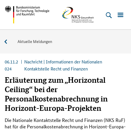
Direkt
Direkt
Direkt
Direkt
Bundesministerium
NKS
zum
zum
zur
zur
für
Gesundheit
Inhalt
Hauptmenu
Suche
Fußleiste
Forschung,
(Eingabetaste)
(Eingabetaste)
(Eingabetaste)
(Enter)
Technologie
Service
Aktuelle Meldungen
und
Raumfahrt
06.11.2
Nachricht | Informationen der Nationalen
024
Kontaktstelle Recht und Finanzen
Erläuterung zum „Horizontal
Ceiling“ bei der
Personalkostenabrechnung in
Horizont-Europa-Projekten
Die Nationale Kontaktstelle Recht und Finanzen (NKS RuF)
hat für die Personalkostenabrechnung in Horizont-Europa-