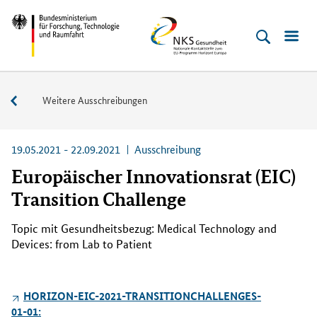
Direkt
Direkt
Direkt
Direkt
Bundesministerium
NKS
zum
zum
zur
zur
für
Gesundheit
Inhalt
Hauptmenu
Suche
Fußleiste
Forschung,
(Eingabetaste)
(Eingabetaste)
(Eingabetaste)
(Enter)
Technologie
Aktuelle
Weitere Ausschreibungen
und
Ausschreibungen
Raumfahrt
19.05.2021 - 22.09.2021
Ausschreibung
Europäischer Innovationsrat (EIC)
Transition Challenge
Topic
mit Gesundheitsbezug:
Medical Technology and
Devices: from Lab to Patient
HORIZON-EIC-2021-TRANSITIONCHALLENGES-
01-01: