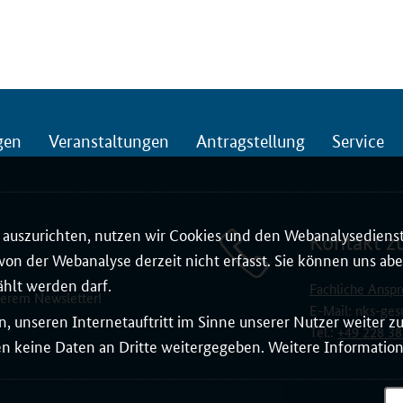
gen
Veranstaltungen
Antragstellung
Service
auszurichten, nutzen wir Cookies und den Webanalysedienst
Kontakt z
on der Webanalyse derzeit nicht erfasst. Sie können uns aber
ählt werden darf.
Fachliche Anspr
serem Newsletter!
E-Mail:
nks-ges
, unseren Internetauftritt im Sinne unserer Nutzer weiter 
Tel.:
+49 228 38
 keine Daten an Dritte weitergegeben. Weitere Informatione