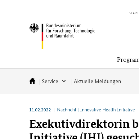
Direkt
Direkt
Direkt
Direkt
START
zum
zum
zur
zur
Inhalt
Hauptmenu
Suche
Fußleiste
Bundesministerium
(Eingabetaste)
(Eingabetaste)
(Eingabetaste)
(Enter)
für
Forschung,
Technologie
Progra
und
Raumfahrt
Service
Aktuelle Meldungen
Startseite
11.02.2022
Nachricht | Innovative Health Initiative
Exekutivdirektorin b
Initiative (IHI) gesuc