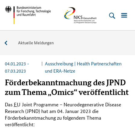
Direkt
Direkt
Direkt
Direkt
Bundesministerium
NKS
zum
zum
zur
zur
für
Gesundheit
Inhalt
Hauptmenu
Suche
Fußleiste
Forschung,
(Eingabetaste)
(Eingabetaste)
(Eingabetaste)
(Enter)
Technologie
Service
Aktuelle Meldungen
und
Raumfahrt
04.01.2023 -
Ausschreibung | Health Partnerschaften
07.03.2023
und ERA-Netze
Förderbekanntmachung des JPND
zum Thema „Omics“ veröffentlicht
Das
EU
Joint Programme – Neurodegenerative Disease
Research (JPND)
hat am 04. Januar 2023 die
Förderbekanntmachung zu folgendem Thema
veröffentlicht: