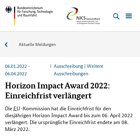
Direkt
Direkt
Direkt
Direkt
Bundesministerium
NKS
zum
zum
zur
zur
für
Gesundheit
Inhalt
Hauptmenu
Suche
Fußleiste
Forschung,
(Eingabetaste)
(Eingabetaste)
(Eingabetaste)
(Enter)
Technologie
Service
Aktuelle Meldungen
und
Raumfahrt
06.01.2022 -
Ausschreibung | Weitere
06.04.2022
Ausschreibungen
Horizon Impact Award 2022:
Einreichfrist verlängert
Die
EU
-Kommission hat die Einreichfrist für den
diesjährigen
Horizon Impact Award
bis zum 06. April 2022
verlängert. Die ursprüngliche Einreichfrist endete am 08.
März 2022.