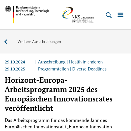
Direkt
Direkt
Direkt
Direkt
Direkt
Bundesministerium
NKS
zum
zum
zur
zur
zur
für
Gesundheit
Inhalt
Hauptmenu
Suche
Seitenleiste
Fußleiste
Forschung,
(Eingabetaste)
(Eingabetaste)
(Eingabetaste)
(Enter)
(Enter)
Technologie
Aktuelle
Weitere Ausschreibungen
und
Ausschreibungen
Raumfahrt
29.10.2024 -
Ausschreibung | Health in anderen
29.10.2025
Programmteilen | Diverse Deadlines
Horizont-Europa-
Arbeitsprogramm 2025 des
Europäischen Innovationsrates
veröffentlicht
Das Arbeitsprogramm für das kommende Jahr des
Europäischen Innovationsrat („
European Innovation