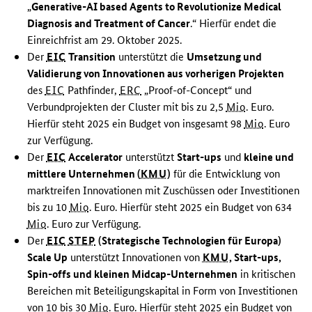
„
Generative-AI based Agents to Revolutionize Medical
Diagnosis and Treatment of Cancer
.
“ Hierfür endet die
Einreichfrist am 29. Oktober 2025.
Der
EIC
Transition
unterstützt die
Umsetzung und
Validierung von Innovationen aus vorherigen Projekten
des
EIC
Pathfinder
,
ERC
„
Proof-of-Concept
“ und
Verbundprojekten der
Cluster
mit bis zu 2,5
Mio
. Euro.
Hierfür steht 2025 ein Budget von insgesamt 98
Mio
. Euro
zur Verfügung.
Der
EIC
Accelerator
unterstützt
Start-ups
und
kleine und
mittlere Unternehmen (
KMU
)
für die Entwicklung von
marktreifen Innovationen mit Zuschüssen oder Investitionen
bis zu 10
Mio
. Euro. Hierfür steht 2025 ein Budget von 634
Mio
. Euro zur Verfügung.
Der
EIC
STEP
(Strategische Technologien für Europa)
Scale Up
unterstützt Innovationen von
KMU
,
Start-ups,
Spin-offs
und kleinen
Midcap
-Unternehmen
in kritischen
Bereichen mit Beteiligungskapital in Form von Investitionen
von 10 bis 30
Mio
. Euro. Hierfür steht 2025 ein Budget von