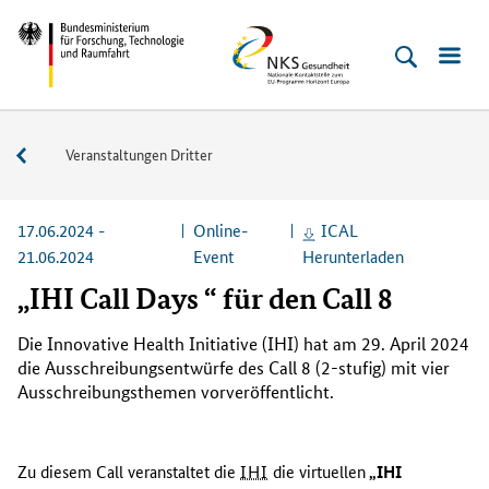
Direkt
Direkt
Direkt
Direkt
Bundesministerium
NKS
zum
zum
zur
zur
für
Gesundheit
Inhalt
Hauptmenu
Suche
Fußleiste
Forschung,
(Eingabetaste)
(Eingabetaste)
(Eingabetaste)
(Enter)
Technologie
Veranstaltungen
Veranstaltungen Dritter
und
Raumfahrt
17.06.2024 -
Online-
ICAL
21.06.2024
Event
Herunterladen
„IHI Call Days “ für den Call 8
Die
Innovative Health Initiative (IHI)
hat am 29. April 2024
die Ausschreibungsentwürfe des
Call
8 (2-stufig) mit vier
Ausschreibungsthemen vorveröffentlicht.
Zu diesem Call veranstaltet die
IHI
die virtuellen
„
IHI