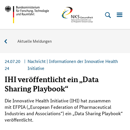
Direkt
Direkt
Direkt
Direkt
Bundesministerium
NKS
zum
zum
zur
zur
für
Gesundheit
Inhalt
Hauptmenu
Suche
Fußleiste
Forschung,
(Eingabetaste)
(Eingabetaste)
(Eingabetaste)
(Enter)
Technologie
Service
Aktuelle Meldungen
und
Raumfahrt
24.07.20
Nachricht | Informationen der Innovative Health
24
Initiative
IHI veröffentlicht ein „Data
Sharing Playbook“
Die
Innovative Health Initiative (IHI)
hat zusammen
mit
EFPIA („European Federation of Pharmaceutical
Industries and Associations“)
ein „
Data Sharing Playbook
“
veröffentlicht.