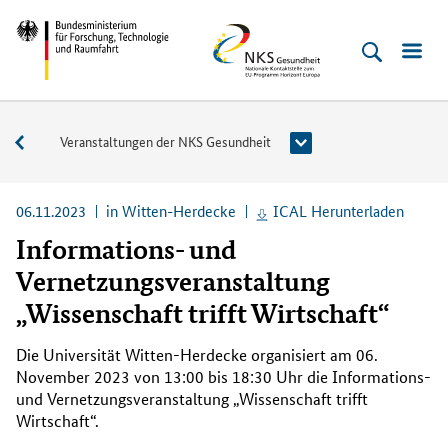
Direkt
Direkt
Direkt
Direkt
Direkt
Bundesministerium
NKS
zum
zum
zur
zur
zur
für
Gesundheit
Inhalt
Hauptmenu
Suche
Seitenleiste
Fußleiste
Forschung,
(Eingabetaste)
(Eingabetaste)
(Eingabetaste)
(Enter)
(Enter)
Technologie
Veranstaltungen
Veranstaltungen der NKS Gesundheit
und
Raumfahrt
06.11.2023
in Witten-Herdecke
ICAL Herunterladen
Informations- und
Vernetzungsveranstaltung
„Wissenschaft trifft Wirtschaft“
Die Universität Witten-Herdecke organisiert am 06.
November 2023 von 13:00 bis 18:30 Uhr die Informations-
und Vernetzungsveranstaltung „Wissenschaft trifft
Wirtschaft“.