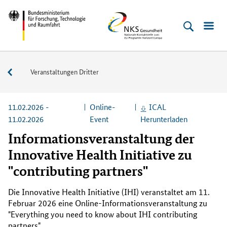
Direkt
Direkt
Direkt
Direkt
Bundesministerium
NKS
zum
zum
zur
zur
für
Gesundheit
Inhalt
Hauptmenu
Suche
Fußleiste
Forschung,
(Eingabetaste)
(Eingabetaste)
(Eingabetaste)
(Enter)
Technologie
Veranstaltungen
Veranstaltungen Dritter
und
Raumfahrt
11.02.2026 -
Online-
ICAL
11.02.2026
Event
Herunterladen
Informationsveranstaltung der
Innovative Health Initiative zu
"contributing partners"
Die
Innovative Health Initiative (IHI)
veranstaltet am 11.
Februar 2026 eine
Online
-Informationsveranstaltung zu
"
Everything you need to know about IHI contributing
partners
".