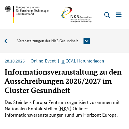
Direkt
Direkt
Direkt
Direkt
Bundesministerium
NKS
zum
zum
zur
zur
für
Gesundheit
Inhalt
Hauptmenu
Suche
Fußleiste
Forschung,
(Eingabetaste)
(Eingabetaste)
(Eingabetaste)
(Enter)
Technologie
Veranstaltungen
Veranstaltungen der NKS Gesundheit
und
Raumfahrt
28.10.2025
Online-Event
ICAL Herunterladen
Informationsveranstaltung zu den
Ausschreibungen 2026/2027 im
Cluster Gesundheit
Das Steinbeis Europa Zentrum organisiert zusammen mit
Nationalen Kontaktstellen (
NKS
) Online-
Informationsveranstaltungen rund um Horizont Europa.