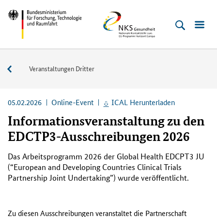
Direkt
Direkt
Direkt
Direkt
Bundesministerium
NKS
zum
zum
zur
zur
für
Gesundheit
Inhalt
Hauptmenu
Suche
Fußleiste
Forschung,
(Eingabetaste)
(Eingabetaste)
(Eingabetaste)
(Enter)
Technologie
Veranstaltungen
Veranstaltungen Dritter
und
Raumfahrt
05.02.2026
Online-Event
ICAL Herunterladen
Informationsveranstaltung zu den
EDCTP3-Ausschreibungen 2026
Das Arbeitsprogramm 2026 der
Global Health EDCPT3 JU
(“European and Developing Countries Clinical Trials
Partnership Joint Undertaking”)
wurde veröffentlicht.
Zu diesen Ausschreibungen veranstaltet die Partnerschaft