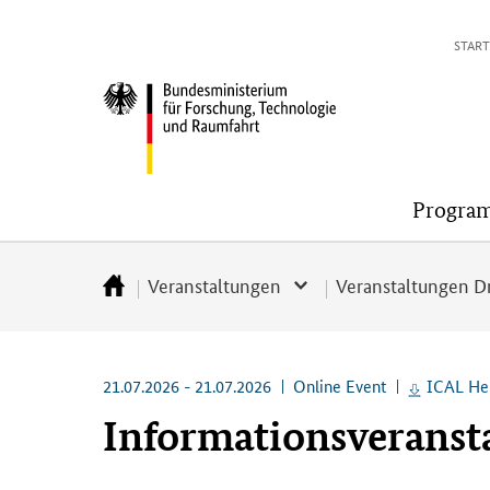
Direkt
Direkt
Direkt
Direkt
START
zum
zum
zur
zur
Inhalt
Hauptmenu
Suche
Fußleiste
Bundesministerium
(Eingabetaste)
(Eingabetaste)
(Eingabetaste)
(Enter)
für
Forschung,
Technologie
Progra
und
Raumfahrt
Veranstaltungen
Veranstaltungen Dr
Startseite
21.07.2026 - 21.07.2026
Online Event
ICAL He
Informationsveransta