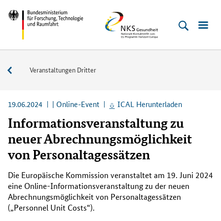
Direkt
Direkt
Direkt
Direkt
Bundesministerium
NKS
zum
zum
zur
zur
für
Gesundheit
Inhalt
Hauptmenu
Suche
Fußleiste
Forschung,
(Eingabetaste)
(Eingabetaste)
(Eingabetaste)
(Enter)
Technologie
Veranstaltungen
Veranstaltungen Dritter
und
Raumfahrt
19.06.2024
| Online-Event
ICAL Herunterladen
Informationsveranstaltung zu
neuer Abrechnungsmöglichkeit
von Personaltagessätzen
Die Europäische Kommission veranstaltet am 19. Juni 2024
eine Online-Informationsveranstaltung zu der neuen
Abrechnungsmöglichkeit von Personaltagessätzen
(„
Personnel Unit Costs
“).