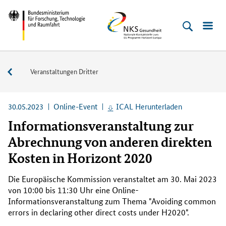
Direkt
Direkt
Direkt
Direkt
Bundesministerium
NKS
zum
zum
zur
zur
für
Gesundheit
Inhalt
Hauptmenu
Suche
Fußleiste
Forschung,
(Eingabetaste)
(Eingabetaste)
(Eingabetaste)
(Enter)
Technologie
Veranstaltungen
Veranstaltungen Dritter
und
Raumfahrt
30.05.2023
Online-Event
ICAL Herunterladen
Informationsveranstaltung zur
Abrechnung von anderen direkten
Kosten in Horizont 2020
Die Europäische Kommission veranstaltet am 30. Mai 2023
von 10:00 bis 11:30 Uhr eine
Online
-
Informationsveranstaltung zum Thema "
Avoiding common
errors in declaring other direct costs under H2020
".