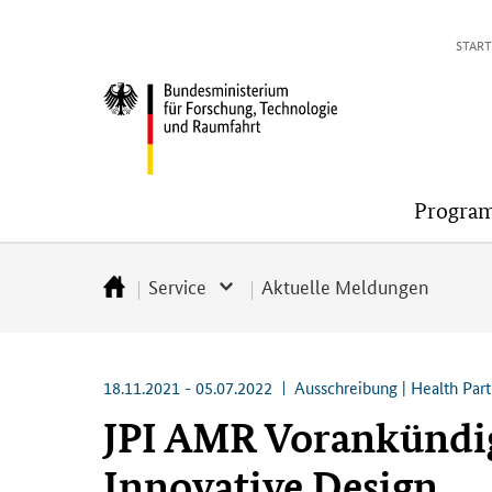
Direkt
Direkt
Direkt
Direkt
START
zum
zum
zur
zur
Inhalt
Hauptmenu
Suche
Fußleiste
Bundesministerium
(Eingabetaste)
(Eingabetaste)
(Eingabetaste)
(Enter)
für
Forschung,
Technologie
Progra
und
Raumfahrt
Service
Aktuelle Meldungen
Startseite
18.11.2021 - 05.07.2022
Ausschreibung | Health Par
JPI AMR Vorankündig
Innovative Design