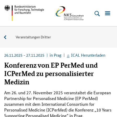
Direkt
Direkt
Direkt
Direkt
Bundesministerium
NKS
zum
zum
zur
zur
für
Gesundheit
Inhalt
Hauptmenu
Suche
Fußleiste
Forschung,
(Eingabetaste)
(Eingabetaste)
(Eingabetaste)
(Enter)
Technologie
Veranstaltungen
Veranstaltungen Dritter
und
Raumfahrt
26.11.2025 - 27.11.2025
in Prag
ICAL Herunterladen
Konferenz von EP PerMed und
ICPerMed zu personalisierter
Medizin
Am 26. und 27. November 2025 veranstaltet die
European
Partnership for Personalised Medicine (EP PerMed)
zusammen mit dem
International Consortium for
Personalised Medicine (ICPerMed)
die Konferenz „
10 Years
Supporting Personalised Medicine
” in Prag.