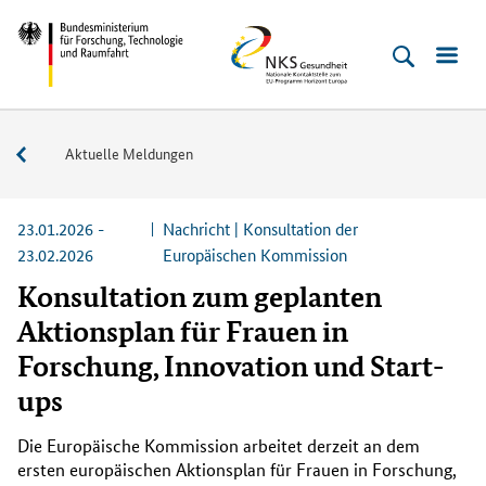
Direkt
Direkt
Direkt
Direkt
Bundesministerium
NKS
zum
zum
zur
zur
für
Gesundheit
Inhalt
Hauptmenu
Suche
Fußleiste
Forschung,
(Eingabetaste)
(Eingabetaste)
(Eingabetaste)
(Enter)
Technologie
Service
Aktuelle Meldungen
und
Raumfahrt
23.01.2026 -
Nachricht | Konsultation der
23.02.2026
Europäischen Kommission
Konsultation zum geplanten
Aktionsplan für Frauen in
Forschung, Innovation und Start-
ups
Die Europäische Kommission arbeitet derzeit an dem
ersten europäischen Aktionsplan für Frauen in Forschung,