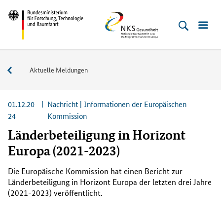
Direkt
Direkt
Direkt
Direkt
Bundesministerium
NKS
zum
zum
zur
zur
für
Gesundheit
Inhalt
Hauptmenu
Suche
Fußleiste
Forschung,
(Eingabetaste)
(Eingabetaste)
(Eingabetaste)
(Enter)
Technologie
Service
Aktuelle Meldungen
und
Raumfahrt
01.12.20
Nachricht | Informationen der Europäischen
24
Kommission
Länderbeteiligung in Horizont
Europa (2021-2023)
Die Europäische Kommission hat einen Bericht zur
Länderbeteiligung in Horizont Europa der letzten drei Jahre
(2021-2023) veröffentlicht.