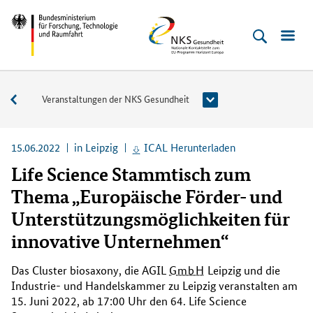
Direkt
Direkt
Direkt
Direkt
Direkt
Bundesministerium
NKS
zum
zum
zur
zur
zur
für
Gesundheit
Inhalt
Hauptmenu
Suche
Seitenleiste
Fußleiste
Forschung,
(Eingabetaste)
(Eingabetaste)
(Eingabetaste)
(Enter)
(Enter)
Technologie
Veranstaltungen
Veranstaltungen der NKS Gesundheit
und
Raumfahrt
15.06.2022
in Leipzig
ICAL Herunterladen
Life Science Stammtisch zum
Thema „Europäische Förder- und
Unterstützungsmöglichkeiten für
innovative Unternehmen“
Das
Cluster biosaxony
, die AGIL
GmbH
Leipzig und die
Industrie- und Handelskammer zu Leipzig veranstalten am
15. Juni 2022, ab 17:00 Uhr den 64.
Life Science