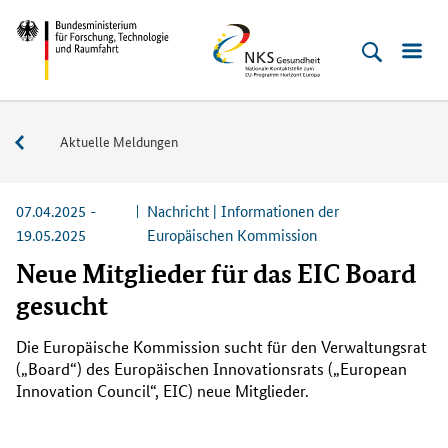
Direkt
Direkt
Direkt
Direkt
Bundesministerium
NKS
zum
zum
zur
zur
für
Gesundheit
Inhalt
Hauptmenu
Suche
Fußleiste
Forschung,
(Eingabetaste)
(Eingabetaste)
(Eingabetaste)
(Enter)
Technologie
Service
Aktuelle Meldungen
und
Raumfahrt
07.04.2025 -
Nachricht | Informationen der
19.05.2025
Europäischen Kommission
Neue Mitglieder für das EIC Board
gesucht
Die Europäische Kommission sucht für den Verwaltungsrat
(„
Board
“) des Europäischen Innovationsrats („
European
Innovation Council“, EIC
) neue Mitglieder.