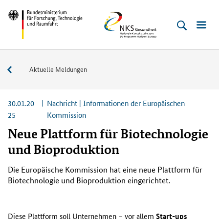
Direkt
Direkt
Direkt
Direkt
Bundesministerium
NKS
zum
zum
zur
zur
für
Gesundheit
Inhalt
Hauptmenu
Suche
Fußleiste
Forschung,
(Eingabetaste)
(Eingabetaste)
(Eingabetaste)
(Enter)
Technologie
Service
Aktuelle Meldungen
und
Raumfahrt
30.01.20
Nachricht | Informationen der Europäischen
25
Kommission
Neue Plattform für Biotechnologie
und Bioproduktion
Die Europäische Kommission hat eine neue Plattform für
Biotechnologie und Bioproduktion eingerichtet.
Diese Plattform soll Unternehmen – vor allem
Start-ups