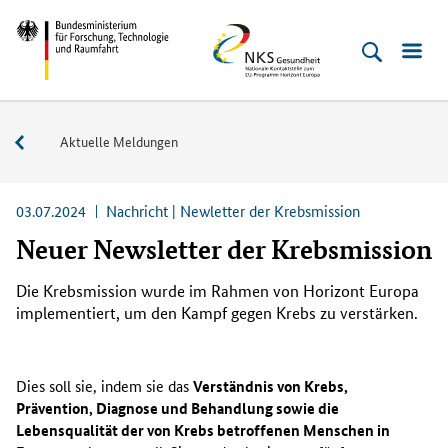
Direkt
Direkt
Direkt
Direkt
Bundesministerium
NKS
zum
zum
zur
zur
für
Gesundheit
Inhalt
Hauptmenu
Suche
Fußleiste
Forschung,
(Eingabetaste)
(Eingabetaste)
(Eingabetaste)
(Enter)
Technologie
Service
Aktuelle Meldungen
und
Raumfahrt
03.07.2024
Nachricht | Newletter der Krebsmission
Neuer Newsletter der Krebsmission
Die Krebsmission wurde im Rahmen von Horizont Europa
implementiert, um den Kampf gegen Krebs zu verstärken.
Dies soll sie, indem sie das
Verständnis von Krebs,
Prävention, Diagnose und Behandlung sowie die
Lebensqualität der von Krebs betroffenen Menschen in