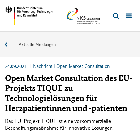
Direkt
Direkt
Direkt
Direkt
Bundesministerium
NKS
zum
zum
zur
zur
für
Gesundheit
Inhalt
Hauptmenu
Suche
Fußleiste
Forschung,
(Eingabetaste)
(Eingabetaste)
(Eingabetaste)
(Enter)
Technologie
Service
Aktuelle Meldungen
und
Raumfahrt
24.09.2021
Nachricht | Open Market Consultation
Open Market Consultation des EU-
Projekts TIQUE zu
Technologielösungen für
Herzpatientinnen und -patienten
Das
EU
-Projekt TIQUE ist eine vorkommerzielle
Beschaffungsmaßnahme für innovative Lösungen.