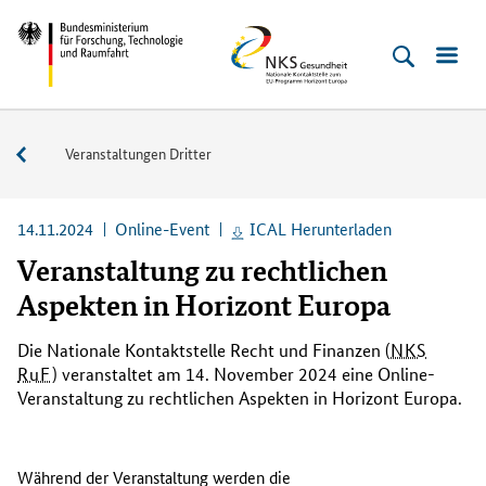
Direkt
Direkt
Direkt
Direkt
Bundesministerium
NKS
zum
zum
zur
zur
für
Gesundheit
Inhalt
Hauptmenu
Suche
Fußleiste
Forschung,
(Eingabetaste)
(Eingabetaste)
(Eingabetaste)
(Enter)
Technologie
Veranstaltungen
Veranstaltungen Dritter
und
Raumfahrt
14.11.2024
Online-Event
ICAL Herunterladen
Veranstaltung zu rechtlichen
Aspekten in Horizont Europa
Die Nationale Kontaktstelle Recht und Finanzen (
NKS
RuF
) veranstaltet am 14. November 2024 eine Online-
Veranstaltung zu rechtlichen Aspekten in Horizont Europa.
Während der Veranstaltung werden die