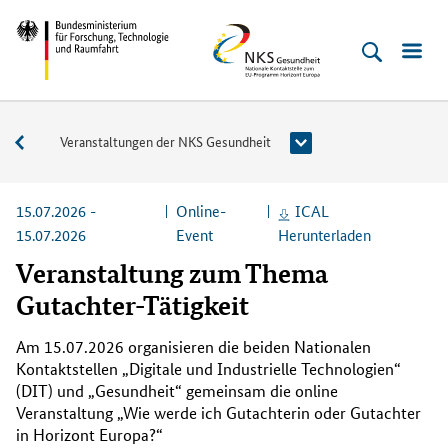
Direkt
Direkt
Direkt
Direkt
Bundesministerium
NKS
zum
zum
zur
zur
für
Gesundheit
Inhalt
Hauptmenu
Suche
Fußleiste
Forschung,
(Eingabetaste)
(Eingabetaste)
(Eingabetaste)
(Enter)
Technologie
Veranstaltungen
Veranstaltungen der NKS Gesundheit
und
Raumfahrt
15.07.2026 -
Online-
ICAL
15.07.2026
Event
Herunterladen
Veranstaltung zum Thema
Gutachter-Tätigkeit
Am 15.07.2026 organisieren die beiden Nationalen
Kontaktstellen „Digitale und Industrielle Technologien“
(DIT) und „Gesundheit“ gemeinsam die online
Veranstaltung „Wie werde ich Gutachterin oder Gutachter
in Horizont Europa?“