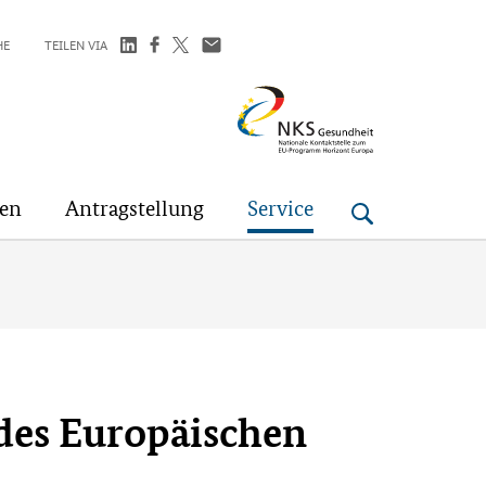
HE
TEILEN VIA
NKS
Gesundheit
gen
Antragstellung
Service
 des Europäischen