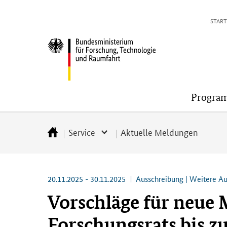
Direkt
Direkt
Direkt
Direkt
START
zum
zum
zur
zur
Inhalt
Hauptmenu
Suche
Fußleiste
Bundesministerium
(Eingabetaste)
(Eingabetaste)
(Eingabetaste)
(Enter)
für
Forschung,
Technologie
Progra
und
Raumfahrt
Service
Aktuelle Meldungen
Startseite
20.11.2025 - 30.11.2025
Ausschreibung | Weitere A
Vorschläge für neue 
Forschungsrats bis 