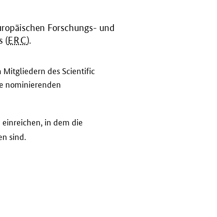
uropäischen Forschungs- und
 (
ERC
).
n Mitgliedern des
Scientific
Die nominierenden
einreichen, in dem die
n
en sind.